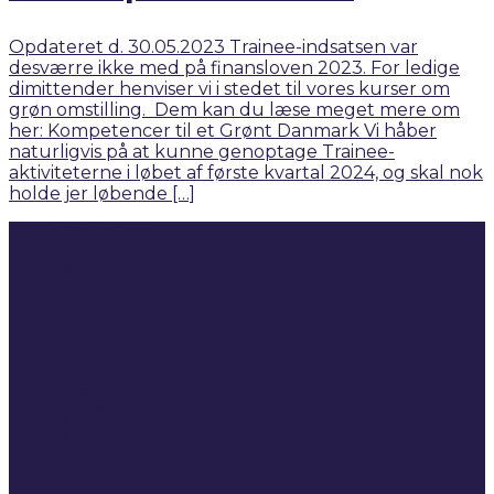
Opdateret d. 30.05.2023 Trainee-indsatsen var
desværre ikke med på finansloven 2023. For ledige
dimittender henviser vi i stedet til vores kurser om
grøn omstilling. Dem kan du læse meget mere om
her: Kompetencer til et Grønt Danmark Vi håber
naturligvis på at kunne genoptage Trainee-
aktiviteterne i løbet af første kvartal 2024, og skal nok
holde jer løbende […]
Akademikere
Virksomheder
Mød SMV’erne
Samarbejdspartnere
Kom i gang med bæredygtighed i jeres SMV
Introduktionsstillinger
Velkommen til Akademiker i job
Støtte & Tilskud
Kurser
Vidensbank
Akademikeruniverset
Akademikerijob.dk
Cases
Nyheder