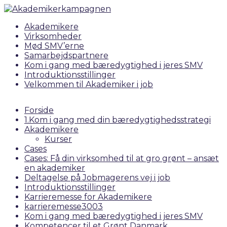
Akademikere
Virksomheder
Mød SMV’erne
Samarbejdspartnere
Kom i gang med bæredygtighed i jeres SMV
Introduktionsstillinger
Velkommen til Akademiker i job
Forside
1.Kom i gang med din bæredygtighedsstrategi
Akademikere
Kurser
Cases
Cases: Få din virksomhed til at gro grønt – ansæt
en akademiker
Deltagelse på Jobmagerens vej i job
Introduktionsstillinger
Karrieremesse for Akademikere
karrieremesse3003
Kom i gang med bæredygtighed i jeres SMV
Kompetencer til et Grønt Danmark