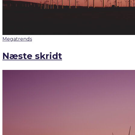
Megatrends
Næste skridt