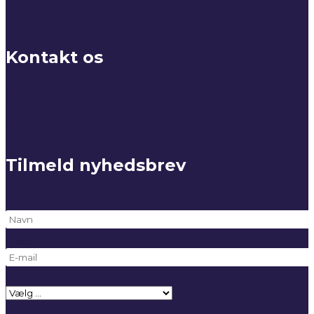
Om os
Kontakt
Kontakt os
Store Kongensgade 40H
DK-1264 København K
Tlf.: 33 69 40 25
Tilmeld nyhedsbrev
Navn
E-mail
Er du virksomhedsejer, virksomheds- eller jobkonsulent eller akademiker?