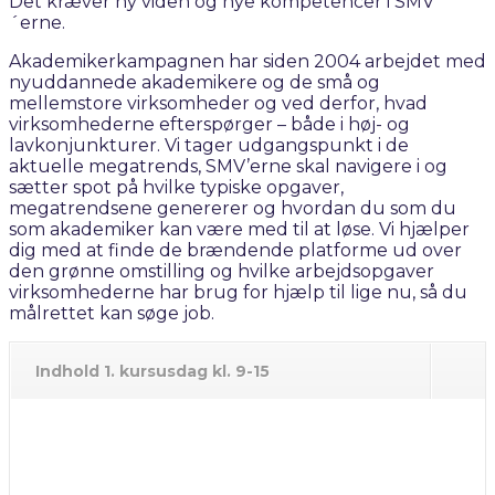
Det kræver ny viden og nye kompetencer i SMV
´erne.
Akademikerkampagnen har siden 2004 arbejdet med
nyuddannede akademikere og de små og
mellemstore virksomheder og ved derfor, hvad
virksomhederne efterspørger – både i høj- og
lavkonjunkturer. Vi tager udgangspunkt i de
aktuelle megatrends, SMV’erne skal navigere i og
sætter spot på hvilke typiske opgaver,
megatrendsene genererer og hvordan du som du
som akademiker kan være med til at løse. Vi hjælper
dig med at finde de brændende platforme ud over
den grønne omstilling og hvilke arbejdsopgaver
virksomhederne har brug for hjælp til lige nu, så du
målrettet kan søge job.
Indhold 1. kursusdag kl. 9-15