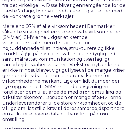
fra det virkelige liv. Disse bliver gennemgående for de
næste 2 dage, hvor vi introducerer og arbejder med
de konkrete grønne værktøjer.
Mere end 97% af alle virksomheder i Danmark er
såkaldte små og mellemstore private virksomheder
(SMV’er). SMV’erne udgør et kæmpe
vækstpotentiale, men de har brug for
højtuddannede til at initiere, strukturere og ikke
mindst få øje på, hvor innovation, bæredygtighed
samt målrettet kommunikation og tværfagligt
samarbejde skaber væksten. Vækst og nytænkning
er ikke mindst blevet vigtigt i lyset af de mange kriser
gennem de sidste år, som ændrer vilkårene for
virksomhederne markant. Lige om lidt dumper der
nye opgaver op til SMV´erne, da lovgivningen
forpligter dem til at arbejde med grøn omstilling og
cirkulær økonomi. Desuden er mange af SMV´erne
underleverandører til de store virksomheder, og de
vil lige om lidt stille krav til deres samarbejdspartnere
om at kunne levere data og handling på grøn
omstilling.