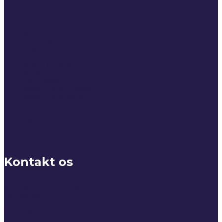
Akademikere
Virksomheder
Mød SMV’erne
Samarbejdspartnere
Kom i gang med bæredygtighed i jeres SMV
Introduktionsstillinger
Velkommen til Akademiker i job
Støtte & Tilskud
Kurser
Vidensbank
Akademikeruniverset
Akademikerijob.dk
Cases
Nyheder
Om os
Kontakt
Kontakt os
Store Kongensgade 40H
DK-1264 København K
Tlf.: 33 69 40 25