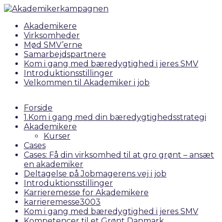
Akademikere
Virksomheder
Mød SMV’erne
Samarbejdspartnere
Kom i gang med bæredygtighed i jeres SMV
Introduktionsstillinger
Velkommen til Akademiker i job
Forside
1.Kom i gang med din bæredygtighedsstrategi
Akademikere
Kurser
Cases
Cases: Få din virksomhed til at gro grønt – ansæt
en akademiker
Deltagelse på Jobmagerens vej i job
Introduktionsstillinger
Karrieremesse for Akademikere
karrieremesse3003
Kom i gang med bæredygtighed i jeres SMV
Kompetencer til et Grønt Danmark