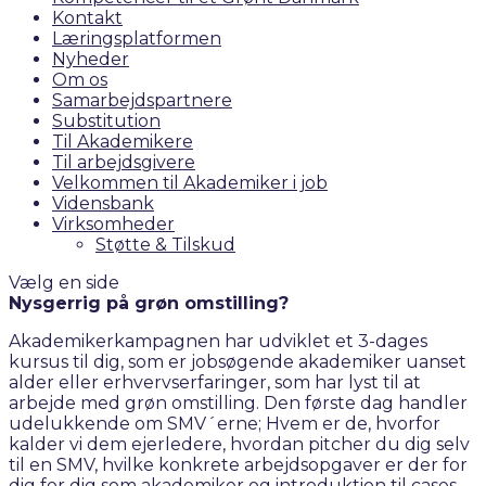
Kontakt
Læringsplatformen
Nyheder
Om os
Samarbejdspartnere
Substitution
Til Akademikere
Til arbejdsgivere
Velkommen til Akademiker i job
Vidensbank
Virksomheder
Støtte & Tilskud
Vælg en side
Nysgerrig på grøn omstilling?
Akademikerkampagnen har udviklet et 3-dages
kursus til dig, som er jobsøgende akademiker uanset
alder eller erhvervserfaringer, som har lyst til at
arbejde med grøn omstilling. Den første dag handler
udelukkende om SMV´erne; Hvem er de, hvorfor
kalder vi dem ejerledere, hvordan pitcher du dig selv
til en SMV, hvilke konkrete arbejdsopgaver er der for
dig for dig som akademiker og introduktion til cases