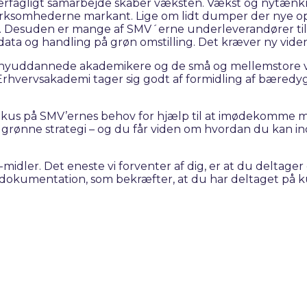
gligt samarbejde skaber væksten. Vækst og nytænkning
virksomhederne markant. Lige om lidt dumper der nye o
i. Desuden er mange af SMV´erne underleverandører til d
 data og handling på grøn omstilling. Det kræver ny vi
yuddannede akademikere og de små og mellemstore vi
 Erhvervsakademi tager sig godt af formidling af bæredy
et fokus på SMV’ernes behov for hjælp til at imødekomm
 grønne strategi – og du får viden om hvordan du kan in
U-midler. Det eneste vi forventer af dig, er at du deltag
er dokumentation, som bekræfter, at du har deltaget på k