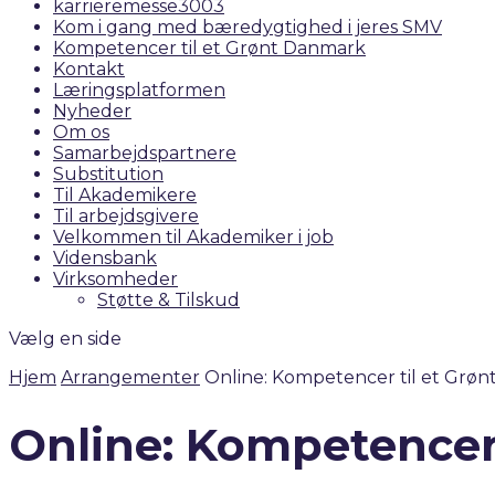
karrieremesse3003
Kom i gang med bæredygtighed i jeres SMV
Kompetencer til et Grønt Danmark
Kontakt
Læringsplatformen
Nyheder
Om os
Samarbejdspartnere
Substitution
Til Akademikere
Til arbejdsgivere
Velkommen til Akademiker i job
Vidensbank
Virksomheder
Støtte & Tilskud
Vælg en side
Hjem
Arrangementer
Online: Kompetencer til et Grø
Online: Kompetencer