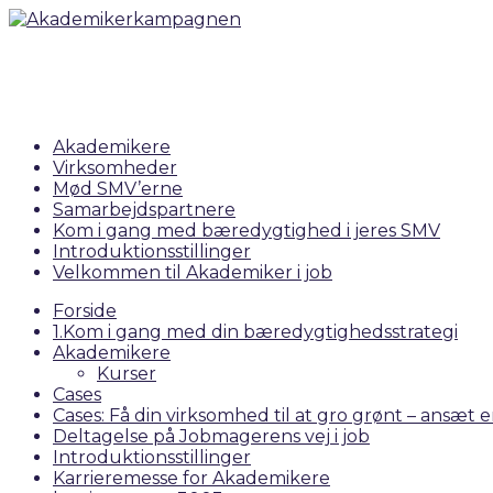
Akademikere
Virksomheder
Mød SMV’erne
Samarbejdspartnere
Kom i gang med bæredygtighed i jeres SMV
Introduktionsstillinger
Velkommen til Akademiker i job
Forside
1.Kom i gang med din bæredygtighedsstrategi
Akademikere
Kurser
Cases
Cases: Få din virksomhed til at gro grønt – ansæt
Deltagelse på Jobmagerens vej i job
Introduktionsstillinger
Karrieremesse for Akademikere