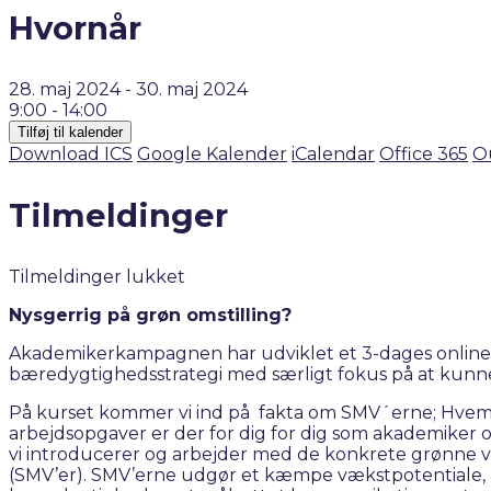
Hvornår
28. maj 2024 - 30. maj 2024
9:00 - 14:00
Tilføj til kalender
Download ICS
Google Kalender
iCalendar
Office 365
O
Tilmeldinger
Tilmeldinger lukket
Nysgerrig på grøn omstilling?
Akademikerkampagnen har udviklet et 3-dages online ku
bæredygtighedsstrategi med særligt fokus på at kunne
På kurset kommer vi ind på fakta om SMV´erne; Hvem er
arbejdsopgaver er der for dig for dig som akademiker og
vi introducerer og arbejder med de konkrete grønne v
(SMV’er). SMV’erne udgør et kæmpe vækstpotentiale, men