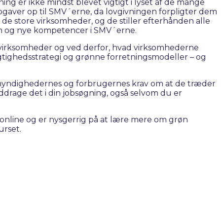
 er ikke mindst blevet vigtigt i lyset af de mange
pgaver op til SMV´erne, da lovgivningen forpligter dem
e store virksomheder, og de stiller efterhånden alle
den og nye kompetencer i SMV´erne.
rksomheder og ved derfor, hvad virksomhederne
gtighedsstrategi og grønne forretningsmodeller – og
e myndighedernes og forbrugernes krav om at de træder
ddrage det i din jobsøgning, også selvom du er
er online og er nysgerrig på at lære mere om grøn
urset.