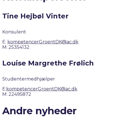
Tine Hejbøl Vinter
Konsulent
E:
kompetencerGroentDK@ac.dk
M: 25354132
Louise Margrethe Frølich
Studentermedhjælper
E:
kompetencerGroentDK@ac.dk
M: 22495872
Andre nyheder