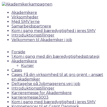
Akademikere
Virksomheder
Mød SMV’erne
Samarbejdspartnere
Kom i gang med bæredygtighed i jeres SMV
Introduktionsstillinger
Velkommen til Akademiker i job
Forside
1.Kom i gang med din bæredygtighedsstrategi
Akademikere
Kurser
Cases
Cases: Få din virksomhed til at gro grønt – ansæt
en akademiker
Deltagelse på Jobmagerens vej i job
Introduktionsstillinger
Karrieremesse for Akademikere
karrieremesse3003
Kom i gang med bæredygtighed i jeres SMV
Kompetencer til et Grønt Danmark