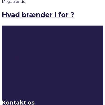
Megatrends
Hvad brænder I for ?
Akademikere
Virksomheder
Mød SMV’erne
Samarbejdspartnere
Kom i gang med bæredygtighed i jeres SMV
Introduktionsstillinger
Velkommen til Akademiker i job
Støtte & Tilskud
Kurser
Vidensbank
Akademikeruniverset
Akademikerijob.dk
Cases
Nyheder
Om os
Kontakt
Kontakt os