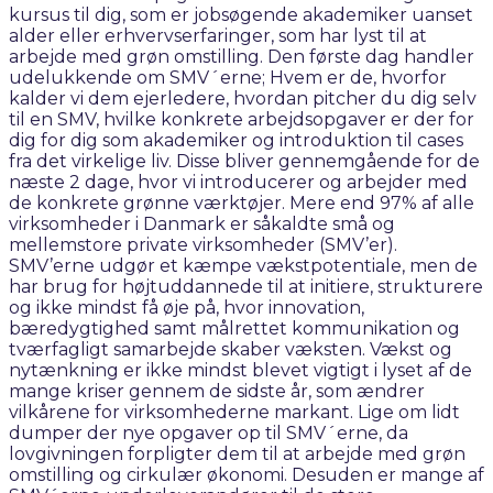
kursus til dig, som er jobsøgende akademiker uanset
alder eller erhvervserfaringer, som har lyst til at
arbejde med grøn omstilling. Den første dag handler
udelukkende om SMV´erne; Hvem er de, hvorfor
kalder vi dem ejerledere, hvordan pitcher du dig selv
til en SMV, hvilke konkrete arbejdsopgaver er der for
dig for dig som akademiker og introduktion til cases
fra det virkelige liv. Disse bliver gennemgående for de
næste 2 dage, hvor vi introducerer og arbejder med
de konkrete grønne værktøjer. Mere end 97% af alle
virksomheder i Danmark er såkaldte små og
mellemstore private virksomheder (SMV’er).
SMV’erne udgør et kæmpe vækstpotentiale, men de
har brug for højtuddannede til at initiere, strukturere
og ikke mindst få øje på, hvor innovation,
bæredygtighed samt målrettet kommunikation og
tværfagligt samarbejde skaber væksten. Vækst og
nytænkning er ikke mindst blevet vigtigt i lyset af de
mange kriser gennem de sidste år, som ændrer
vilkårene for virksomhederne markant. Lige om lidt
dumper der nye opgaver op til SMV´erne, da
lovgivningen forpligter dem til at arbejde med grøn
omstilling og cirkulær økonomi. Desuden er mange af