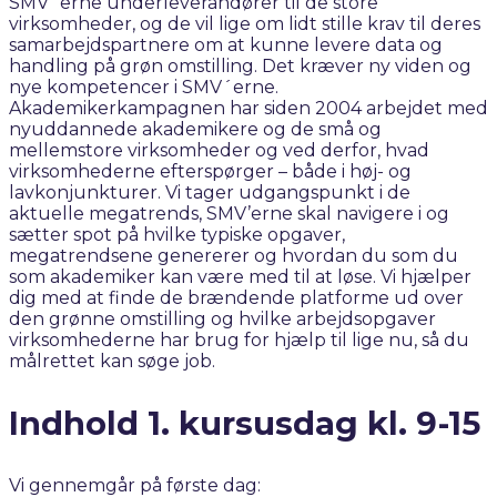
SMV´erne underleverandører til de store
virksomheder, og de vil lige om lidt stille krav til deres
samarbejdspartnere om at kunne levere data og
handling på grøn omstilling. Det kræver ny viden og
nye kompetencer i SMV´erne.
Akademikerkampagnen har siden 2004 arbejdet med
nyuddannede akademikere og de små og
mellemstore virksomheder og ved derfor, hvad
virksomhederne efterspørger – både i høj- og
lavkonjunkturer. Vi tager udgangspunkt i de
aktuelle megatrends, SMV’erne skal navigere i og
sætter spot på hvilke typiske opgaver,
megatrendsene genererer og hvordan du som du
som akademiker kan være med til at løse. Vi hjælper
dig med at finde de brændende platforme ud over
den grønne omstilling og hvilke arbejdsopgaver
virksomhederne har brug for hjælp til lige nu, så du
målrettet kan søge job.
Indhold 1. kursusdag kl. 9-15
Vi gennemgår på første dag: