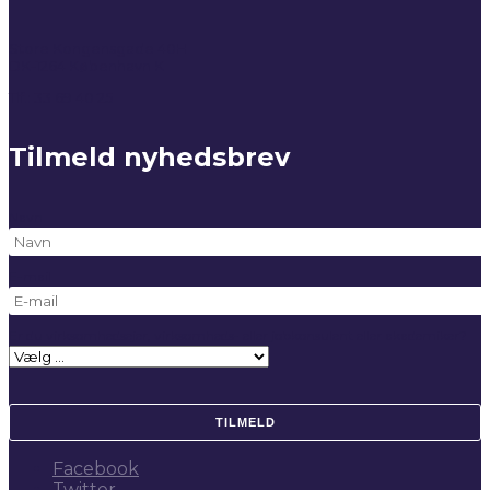
Store Kongensgade 40H
DK-1264 København K
Tlf.: 33 69 40 25
Tilmeld nyhedsbrev
Navn
E-mail
Er du virksomhedsejer, virksomheds- eller jobkonsulent eller akademiker?
TILMELD
Facebook
Twitter