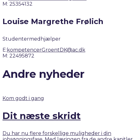
M: 25354132
Louise Margrethe Frølich
Studentermedhjælper
E:
kompetencerGroentDK@ac.dk
M: 22495872
Andre nyheder
Kom godt i gang
Dit næste skridt
Du har nu flere forskellige muligheder i din
jobsøgningsfase. Med læringen fra de andre kapitler,