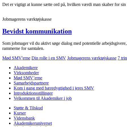
Det er vigtigt at kunne sætte ord på, hvilken værdi man skaber for sin
Jobmagerens værktøjskasse
Bevidst kommunikation
Som jobmager vil du aktivt søge dialog med potentielle arbejdsgivere
rammerne for samtalen.
Mød SMV'erne
Din rolle i en SMV
Jobmagerens værktøjskasse
7 tri
Akademikere
Virksomheder
Mød SMV’erne
Samarbejdspartnere
Kom i gang med bæredygtighed i jeres SMV
Introduktionsstillinger
Velkommen til Akademiker i job
Støtte & Tilskud
Kurser
Vidensbank
Akademikeruniverset