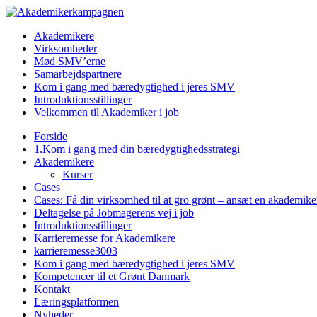
Akademikere
Virksomheder
Mød SMV’erne
Samarbejdspartnere
Kom i gang med bæredygtighed i jeres SMV
Introduktionsstillinger
Velkommen til Akademiker i job
Forside
1.Kom i gang med din bæredygtighedsstrategi
Akademikere
Kurser
Cases
Cases: Få din virksomhed til at gro grønt – ansæt en akademike
Deltagelse på Jobmagerens vej i job
Introduktionsstillinger
Karrieremesse for Akademikere
karrieremesse3003
Kom i gang med bæredygtighed i jeres SMV
Kompetencer til et Grønt Danmark
Kontakt
Læringsplatformen
Nyheder