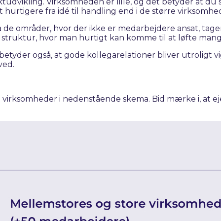
vikling. Virksomheden er lille, og det betyder at du s
 hurtigere fra idé til handling end i de større virksomhe
de områder, hvor der ikke er medarbejdere ansat, tager e
ktur, hvor man hurtigt kan komme til at løfte mange for
) betyder også, at gode kollegarelationer bliver utrolig
ved.
 virksomheder i nedenstående skema. Bid mærke i, at eje