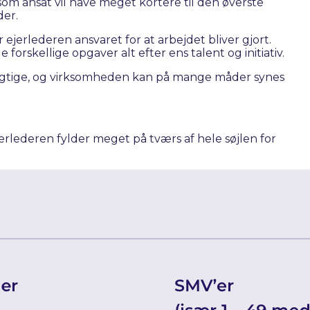
om ansat vil have meget kortere til den øverste
der.
jerlederen ansvaret for at arbejdet bliver gjort.
skellige opgaver alt efter ens talent og initiativ.
t vigtige, og virksomheden kan på mange måder synes
rlederen fylder meget på tværs af hele søjlen for