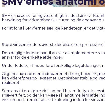
SMV’ernes anatomi o
SMV’erne adskiller sig væsentligt fra de større virkso
betydning for virksomhedskulturen og de opgaver du s
For at forstå SMV’ernes særlige kendetegn, er det vigtig
Store virksomheders øverste ledelse er en professionel
Den daglige ledelse har til ansvar at implementere st
ansvar for de enkelte afdelinger.
Under ledelsen findes flere forskellige fagafdelinger, 
Organisationsformen indebærer et strengt hierarki, m
kan videreføres op i systemet. Det skaber stabile og ved
realiseret.
Som ansat i en større virksomhed bliver du typisk ansat i
snævert felt, og der kan være så langt mellem afdelinger
virksomhed, fremfor at skifte afdeling inden for virks