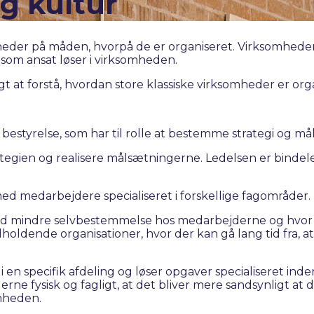
g kultur
mheder på måden, hvorpå de er organiseret. Virksomhedens
om ansat løser i virksomheden.
t at forstå, hvordan store klassiske virksomheder er orga
 bestyrelse, som har til rolle at bestemme strategi og m
rategien og realisere målsætningerne. Ledelsen er bind
med medarbejdere specialiseret i forskellige fagområder.
ed mindre selvbestemmelse hos medarbejderne og hvor al
holdende organisationer, hvor der kan gå lang tid fra, at
 en specifik afdeling og løser opgaver specialiseret inden 
ne fysisk og fagligt, at det bliver mere sandsynligt at d
omheden.