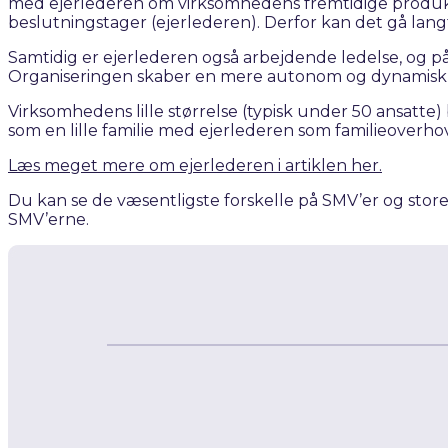
med ejerlederen om virksomhedens fremtidige produktud
beslutningstager (ejerlederen). Derfor kan det gå langt
Samtidig er ejerlederen også arbejdende ledelse, og på 
Organiseringen skaber en mere autonom og dynamisk stru
Virksomhedens lille størrelse (typisk under 50 ansatte
som en lille familie med ejerlederen som familieoverho
Læs meget mere om ejerlederen i artiklen her.
Du kan se de væsentligste forskelle på SMV’er og store
SMV’erne.