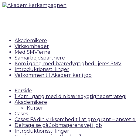
Akademikere
Virksomheder
Mød SMV’erne
Samarbejdspartnere
Kom i gang med bæredygtighed i jeres SMV
Introduktionsstillinger
Velkommen til Akademiker i job
Forside
1.Kom i gang med din bæredygtighedsstrategi
Akademikere
Kurser
Cases
Cases: Få din virksomhed til at gro grønt – ansæt
Deltagelse på Jobmagerens vej i job
Introduktionsstillinger