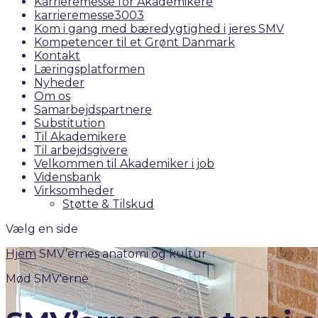
Karrieremesse for Akademikere
karrieremesse3003
Kom i gang med bæredygtighed i jeres SMV
Kompetencer til et Grønt Danmark
Kontakt
Læringsplatformen
Nyheder
Om os
Samarbejdspartnere
Substitution
Til Akademikere
Til arbejdsgivere
Velkommen til Akademiker i job
Vidensbank
Virksomheder
Støtte & Tilskud
Vælg en side
Hjem
SMV’ernes anatomi og kultur
Mød SMV'erne