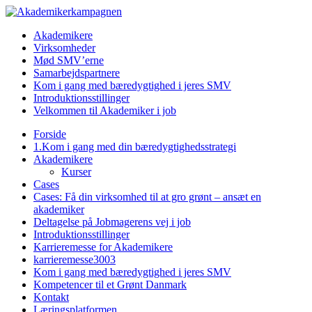
Akademikere
Virksomheder
Mød SMV’erne
Samarbejdspartnere
Kom i gang med bæredygtighed i jeres SMV
Introduktionsstillinger
Velkommen til Akademiker i job
Forside
1.Kom i gang med din bæredygtighedsstrategi
Akademikere
Kurser
Cases
Cases: Få din virksomhed til at gro grønt – ansæt en
akademiker
Deltagelse på Jobmagerens vej i job
Introduktionsstillinger
Karrieremesse for Akademikere
karrieremesse3003
Kom i gang med bæredygtighed i jeres SMV
Kompetencer til et Grønt Danmark
Kontakt
Læringsplatformen