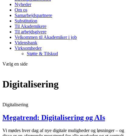
Nyheder
Om os
Samarbejdspartnere
Substitution
Til Akademikere
Til arbejdsgivere
Velkommen til Akademiker i job
Vidensbank
Virksomheder
Støtte & Tilskud
Vælg en side
Digitalisering
Digitalisering
Megatrend: Digitalisering og AIs
Vi mødes hver dag af nye digitale muligheder og løsninger – og
disse er en afgørende megatrend for alle markeder og et centralt