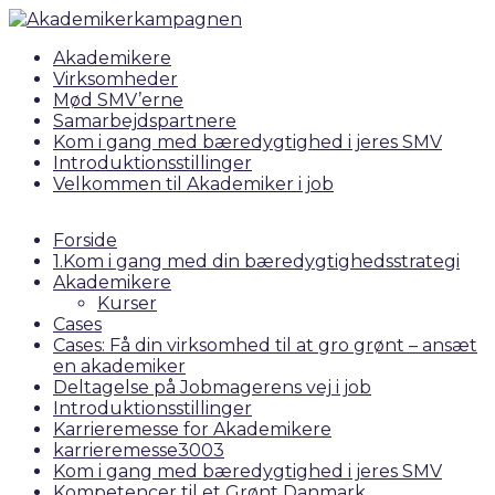
Akademikere
Virksomheder
Mød SMV’erne
Samarbejdspartnere
Kom i gang med bæredygtighed i jeres SMV
Introduktionsstillinger
Velkommen til Akademiker i job
Forside
1.Kom i gang med din bæredygtighedsstrategi
Akademikere
Kurser
Cases
Cases: Få din virksomhed til at gro grønt – ansæt
en akademiker
Deltagelse på Jobmagerens vej i job
Introduktionsstillinger
Karrieremesse for Akademikere
karrieremesse3003
Kom i gang med bæredygtighed i jeres SMV
Kompetencer til et Grønt Danmark