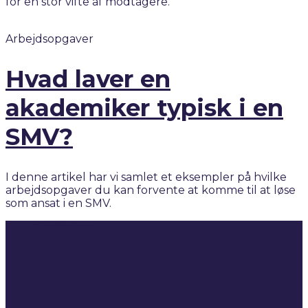
for en stor vifte af modtagere.
Arbejdsopgaver
Hvad laver en
akademiker typisk i en
SMV?
I denne artikel har vi samlet et eksempler på hvilke
arbejdsopgaver du kan forvente at komme til at løse
som ansat i en SMV.
Akademikere
Virksomheder
Mød SMV’erne
Samarbejdspartnere
Kom i gang med bæredygtighed i jeres SMV
Introduktionsstillinger
Velkommen til Akademiker i job