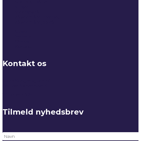
Støtte & Tilskud
Kurser
Vidensbank
Akademikeruniverset
Akademikerijob.dk
Cases
Nyheder
Om os
Kontakt
Kontakt os
Store Kongensgade 40H
DK-1264 København K
Tlf.: 33 69 40 25
Tilmeld nyhedsbrev
Navn